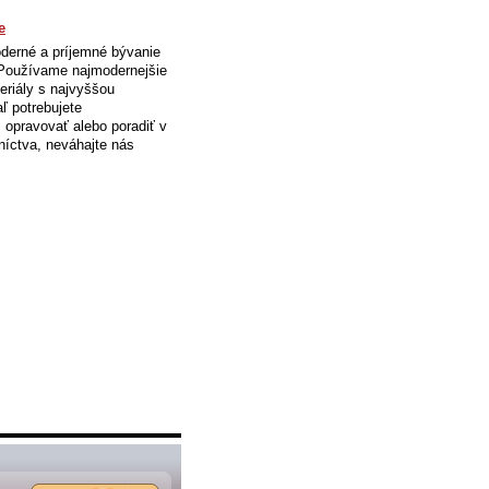
e
erné a príjemné bývanie
Používame najmodernejšie
eriály s najvyššou
aľ potrebujete
 opravovať alebo poradiť v
níctva, neváhajte nás