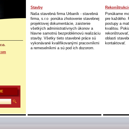
Stavby
Rekonštrukci
Naša stavebná firma Urbaník - stavebná
Ponúkame mod
firma, s.r.o ponúka zhotovenie stavebnej
pre každého. 
projektovej dokumentácie, zaistenie
postupy a mat
všetkých administratívnych úkonov a
kvalitou. Poki
hlavne samotnú bezproblémovú realizáciu
rekonštruovať,
stavby. Všetky tieto stavebné práce sú
oblasti staveb
vykonávané kvalifikovanými pracovníkmi
kontaktovať.
r.o.
a remeselníkmi a sú pod ich dozorom.
.com
IE