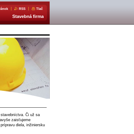
ránok
RSS
Tlač
Stavebná firma
 stavebníctva. Či už sa
navyše zaisťujeme
rípravu diela, inžiniersku