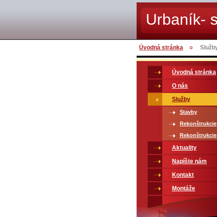
Urbaník- 
s.r.o.
Úvodná stránka
Služb
Úvodná stránka
O nás
Služby
Stavby
Rekonštrukcie
Rekonštrukcie
Aktuality
Napíšte nám
Kontakt
Montáže