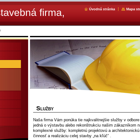
stavebná firma,
Úvodná stránka
Mapa st
y
S
LUŽBY
Naša firma Vám ponúka tie najkvalitnejšie služby v odbore
jedná o výstavbu alebo rekonštrukciu našim zákazníkom 
komplexné služby: kompletnú projektovú a architektonickú p
činnosť a realizáciu celej stavby „na kľúč“ .