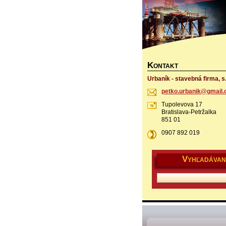
K
ONTAKT
Urbaník - stavebná firma, s.
petko.ur
banik@gm
ail
Tupolevova 17
Bratislava-Petržalka
851 01
0907 892 019
V
YHĽADÁVAN