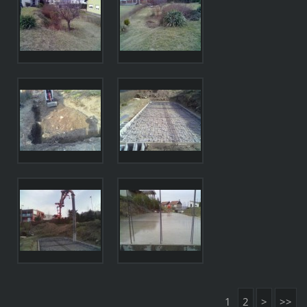
1
2
>
>>