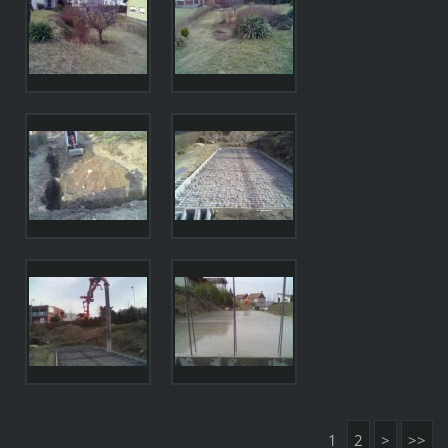
1
2
>
>>